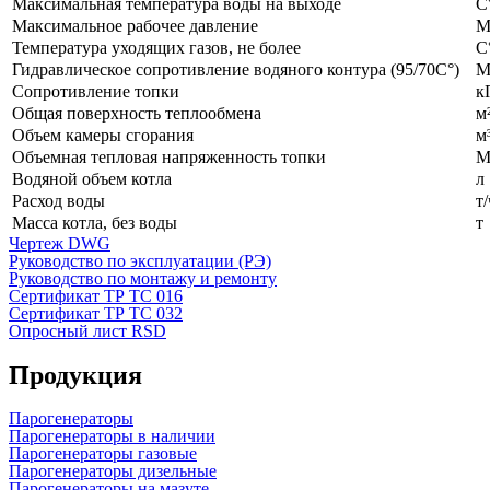
Максимальная температура воды на выходе
С
Максимальное рабочее давление
М
Температура уходящих газов, не более
С
Гидравлическое сопротивление водяного контура (95/70С°)
М
Сопротивление топки
к
Общая поверхность теплообмена
м
Объем камеры сгорания
м
Объемная тепловая напряженность топки
М
Водяной объем котла
л
Расход воды
т/
Масса котла, без воды
т
Чертеж DWG
Руководство по эксплуатации (РЭ)
Руководство по монтажу и ремонту
Сертификат ТР ТС 016
Сертификат ТР ТС 032
Опросный лист RSD
Продукция
Парогенераторы
Парогенераторы в наличии
Парогенераторы газовые
Парогенераторы дизельные
Парогенераторы на мазуте