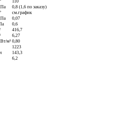
°
110
Па
0,8 (1,6 по заказу)
°
см.график
Па
0,07
Па
0,6
²
416,7
³
6,27
Вт/м³
0,80
1223
ч
143,3
6,2