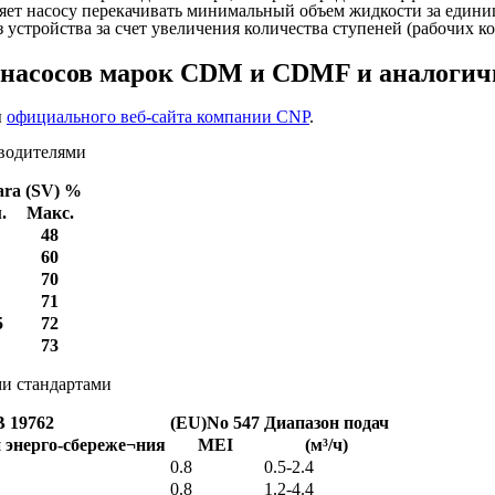
яет насосу перекачивать минимальный объем жидкости за едини
устройства за счет увеличения количества ступеней (рабочих ко
 насосов марок CDM и CDMF и аналогичн
ы
официального веб-сайта компании CNP
.
зводителями
ra (SV) %
.
Макс.
48
60
70
71
5
72
73
ми стандартами
 19762
(EU)No 547
Диапазон подач
 энерго-сбереже¬ния
MEI
(м³/ч)
0.8
0.5-2.4
0.8
1.2-4.4