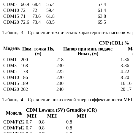
CDM5
66.9
68.4
55.4
57.4
CDM10
72
72
59.4
61.4
CDM15
71
73.6
61.8
63.8
CDM20
72.6
73.4
63.5
65.5
Таблица 3 – Сравнение технических характеристик насосов 
CNP (CDL) %
Модель
Ном. точка Hs,
Напор при мин. подаче
Ма
(м)
Hmax, (м)
CDM1
200
218
1-36
CDM3
168
230
3-36
CDM5
178
225
4-22
CDM10
186
220
8-20
CDM15
189
230
16-16
CDM20
202
240
20-17
Таблица 4 – Сравнение показателей энергоэффективности MEI
CDM
Lowara (SV)
Grundfos (CR)
Модель
MEI
MEI
MEI
CDM(F)32
0.7
0.8
0.8
CDM(F)42
0.7
0.8
0.8