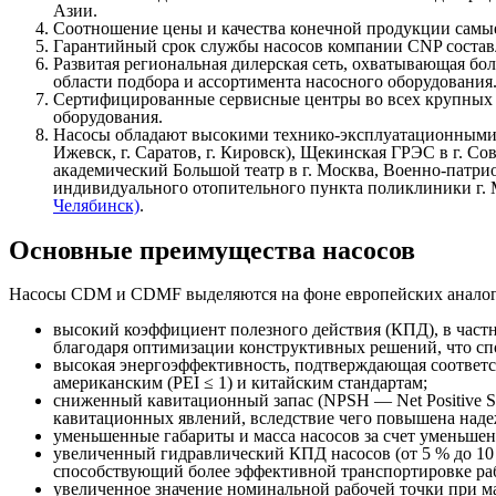
Азии.
Соотношение цены и качества конечной продукции самы
Гарантийный срок службы насосов компании CNP составл
Развитая региональная дилерская сеть, охватывающая бо
области подбора и ассортимента насосного оборудования
Сертифицированные сервисные центры во всех крупных г
оборудования.
Насосы обладают высокими технико-эксплуатационными 
Ижевск, г. Саратов, г. Кировск), Щекинская ГРЭС в г. 
академический Большой театр в г. Москва, Военно-патрио
индивидуального отопительного пункта поликлиники г.
Челябинск)
.
Основные преимущества насосов
Насосы CDM и CDMF выделяются на фоне европейских аналого
высокий коэффициент полезного действия (КПД), в частно
благодаря оптимизации конструктивных решений, что сп
высокая энергоэффективность, подтверждающая соответст
американским (PEI ≤ 1) и китайским стандартам;
сниженный кавитационный запас (NPSH — Net Positive Su
кавитационных явлений, вследствие чего повышена наде
уменьшенные габариты и масса насосов за счет уменьшен
увеличенный гидравлический КПД насосов (от 5 % до 10 %
способствующий более эффективной транспортировке ра
увеличенное значение номинальной рабочей точки при ма