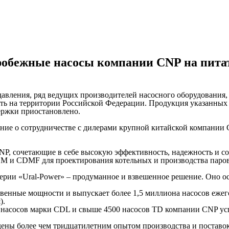
обежные насосы компании CNP на питат
вления, ряд ведущих производителей насосного оборудования, т
ь на территории Российской Федерации. Продукция указанных бр
ержки приостановлено.
ние о сотрудничестве с дилерами крупной китайской компании 
, сочетающие в себе высокую эффективность, надежность и соо
M и CDMF для проектирования котельных и производства паров
ерии «Ural-Power» – продуманное и взвешенное решение. Оно о
венные мощности и выпускает более 1,5 миллиона насосов еже
).
00 насосов марки CDL и свыше 4500 насосов TD компании CNP у
ены более чем тридцатилетним опытом производства и поставо