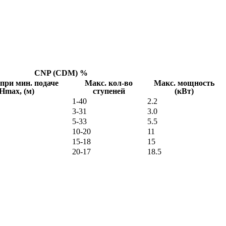
CNP (CDM) %
при мин. подаче
Макс. кол-во
Макс. мощность
Hmax, (м)
ступеней
(кВт)
1-40
2.2
3-31
3.0
5-33
5.5
10-20
11
15-18
15
20-17
18.5