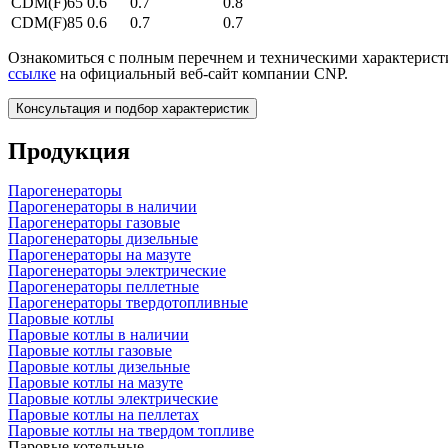
CDM(F)65
0.6
0.7
0.8
CDM(F)85
0.6
0.7
0.7
Ознакомиться с полным перечнем и техническими характери
ссылке
на официальный веб-сайт компании CNP.
Консультация и подбор характеристик
Продукция
Парогенераторы
Парогенераторы в наличии
Парогенераторы газовые
Парогенераторы дизельные
Парогенераторы на мазуте
Парогенераторы электрические
Парогенераторы пеллетные
Парогенераторы твердотопливные
Паровые котлы
Паровые котлы в наличии
Паровые котлы газовые
Паровые котлы дизельные
Паровые котлы на мазуте
Паровые котлы электрические
Паровые котлы на пеллетах
Паровые котлы на твердом топливе
Паровые котельные