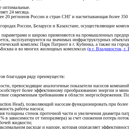
е оптимальные.
яет 24 месяца.
лее 20 регионов России и стран СНГ и насчитывающая более 35
.
ородах России, Беларуси и Казахстане, осуществляющие компле
параметрами и широко применяются на промышленных предприят
Советск, эксплуатируются на значимых инфраструктурных объект
тический комплекс Парк Патриот в г. Кубинка, а также на город
 Москва и во многих жилищных комплексах
(в г. Владивосток, г.
в благодаря ряду преимуществ:
сти, превосходящие аналогичные показатели насосов компаний, 
особствует более эффективному преобразованию энергии и мин
вие современным требованиям в области энергосбережения. Пок
ction Head), позволяющий насосам функционировать при более 
жность работы насоса;
ия толщины стенок проточной части и увеличения диаметра пат
 в зависимости от типоразмера) за счет снижения потерь потока
бочей жидкости;
ксимальном расходе и напоре, которая определяет эффективност