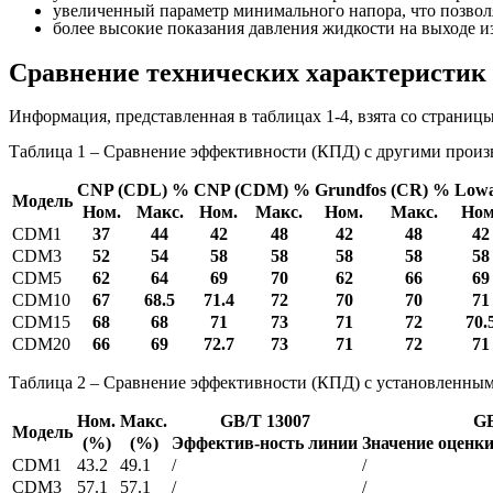
увеличенный параметр минимального напора, что позвол
более высокие показания давления жидкости на выходе из 
Сравнение технических характеристик
Информация, представленная в таблицах 1-4, взята со страниц
Таблица 1 – Сравнение эффективности (КПД) с другими прои
CNP (CDL) %
CNP (CDM) %
Grundfos (CR) %
Lowa
Модель
Ном.
Макс.
Ном.
Макс.
Ном.
Макс.
Ном
CDM1
37
44
42
48
42
48
42
CDM3
52
54
58
58
58
58
58
CDM5
62
64
69
70
62
66
69
CDM10
67
68.5
71.4
72
70
70
71
CDM15
68
68
71
73
71
72
70.
CDM20
66
69
72.7
73
71
72
71
Таблица 2 – Сравнение эффективности (КПД) с установленны
Ном.
Макс.
GB/T 13007
GB
Модель
(%)
(%)
Эффектив-ность линии
Значение оценки
CDM1
43.2
49.1
/
/
CDM3
57.1
57.1
/
/