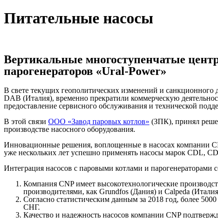
Питательные насосы
Вертикальные многоступенчатые центр
парогенераторов «Ural-Power»
В свете текущих геополитических изменений и санкционного да
DAB (Италия), временно прекратили коммерческую деятельност
предоставление сервисного обслуживания и технической подд
В этой связи
ООО «Завод паровых котлов»
(ЗПК), принял реше
производстве насосного оборудования.
Инновационные решения, воплощенные в насосах компании CNP
уже нескольких лет успешно применять насосы марок CDL, CD
Интеграция насосов с паровыми котлами и парогенераторами с
Компания CNP имеет высокотехнологические производст
производителями, как Grundfos (Дания) и Calpeda (Италия
Согласно статистическим данным за 2018 год, более 50
СНГ.
Качество и надежность насосов компании CNP подтвержд