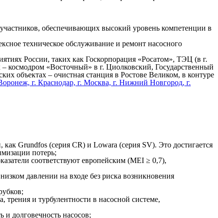
0 участников, обеспечивающих высокий уровень компетенции в
ксное техническое обслуживание и ремонт насосного
иях России, таких как Госкорпорация «Росатом», ТЭЦ (в г.
ах – космодром «Восточный» в г. Циолковский, Государственный
ских объектах – очистная станция в Ростове Великом, в контуре
 Воронеж, г. Краснодар, г. Москва, г. Нижний Новгород, г.
как Grundfos (серия CR) и Lowara (серия SV). Это достигается
имизации потерь;
азатели соответствуют европейским (MEI ≥ 0,7),
низком давлении на входе без риска возникновения
рубков;
, трения и турбулентности в насосной системе,
ь и долговечность насосов;