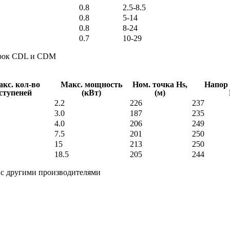
0.8
2.5-8.5
0.8
5-14
0.8
8-24
0.7
10-29
марок CDL и CDM
кс. кол-во
Макс. мощность
Ном. точка Hs,
Напор 
ступеней
(кВт)
(м)
2.2
226
237
3.0
187
235
4.0
206
249
7.5
201
250
15
213
250
18.5
205
244
 с другими производителями