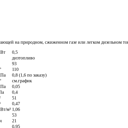
тающей на природном, сжиженном газе или легком дизельном то
Вт
0,5
дизтопливо
93
°
110
Па
0,8 (1,6 по заказу)
°
см.график
Па
0,05
Па
0,4
²
51
³
0,47
Вт/м³
1,06
53
ч
21
0,95