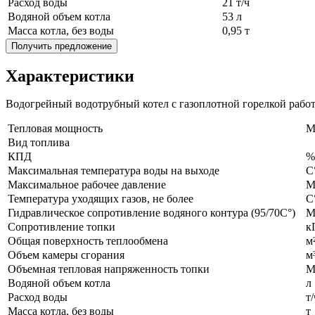
Расход воды
21 т/ч
Водяной объем котла
53 л
Масса котла, без воды
0,95 т
Получить предложение
Характеристики
Водогрейный водотрубный котел с газоплотной горелкой рабо
Тепловая мощность
M
Вид топлива
КПД
%
Максимальная температура воды на выходе
С
Максимальное рабочее давление
М
Температура уходящих газов, не более
С
Гидравлическое сопротивление водяного контура (95/70С°)
М
Сопротивление топки
к
Общая поверхность теплообмена
м
Объем камеры сгорания
м
Объемная тепловая напряженность топки
М
Водяной объем котла
л
Расход воды
т/
Масса котла, без воды
т