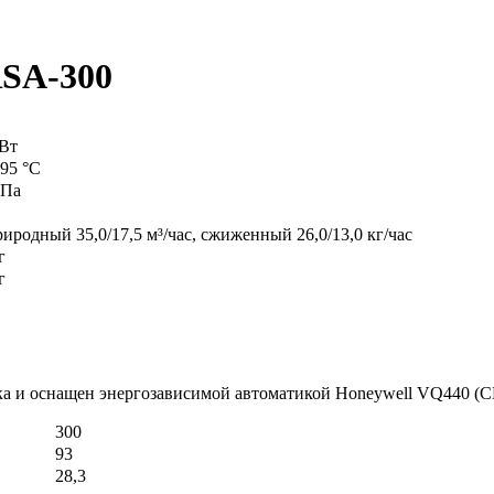
RSA-300
кВт
95 °C
МПа
риродный 35,0/17,5 м³/час, сжиженный 26,0/13,0 кг/час
г
г
ка и оснащен энергозависимой автоматикой Honeywell VQ440 (
300
93
28,3