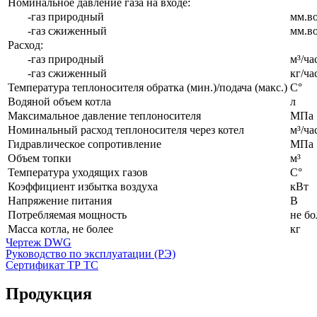
Номинальное давление газа на входе:
-газ природный
мм.во
-газ сжиженный
мм.во
Расход:
-газ природный
м³/ча
-газ сжиженный
кг/ча
Температура теплоносителя обратка (мин.)/подача (макс.)
С°
Водяной объем котла
л
Максимальное давление теплоносителя
МПа
Номинальный расход теплоносителя через котел
м³/ча
Гидравлическое сопротивление
МПа
Объем топки
м³
Температура уходящих газов
С°
Коэффициент избытка воздуха
кВт
Напряжение питания
В
Потребляемая мощность
не бо
Масса котла, не более
кг
Чертеж DWG
Руководство по эксплуатации (РЭ)
Сертификат ТР ТС
Продукция