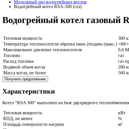
Модельный ряд водогрейных котлов
Водогрейный котел RSA-300 (газ)
Водогрейный котел газовый 
Тепловая мощность
300 
Температура теплоносителя обратка (мин.)/подача (макс.)
+60/+
Максимальное давление теплоносителя
0,6 
Топливо
газ
Расход топлива
газ п
Водяной объем котла
200 к
Масса котла, не более
560 к
Получить предложение
Характеристики
Котел "RSA 300" выполнен на базе двухрядного теплообменни
Тепловая мощность
кВт
КПД, не менее
%
Площадь поверхности нагрева
м²