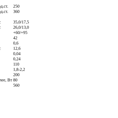
д.ст.
250
д.ст.
360
с
35,0/17,5
с
26,0/13,0
+60/+95
42
0,6
с
12,6
0,04
0,24
110
1,8-2,2
200
лее, Вт
80
560