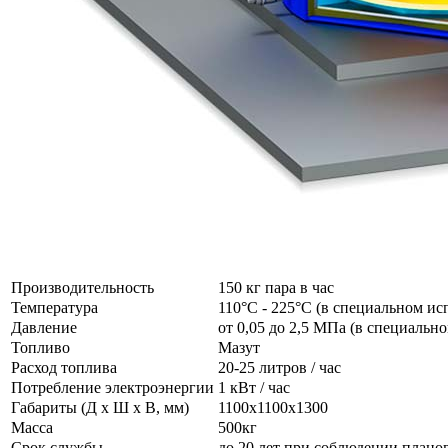
Производительность
150 кг пара в час
Температура
110°C - 225°C (в специальном ис
Давление
от 0,05 до 2,5 МПа (в специаль
Топливо
Мазут
Расход топлива
20-25 литров / час
Потребление электроэнергии
1 кВт / час
Габариты (Д x Ш x В, мм)
1100x1100x1300
Масса
500кг
Срок службы
до 20 лет при соблюдении план